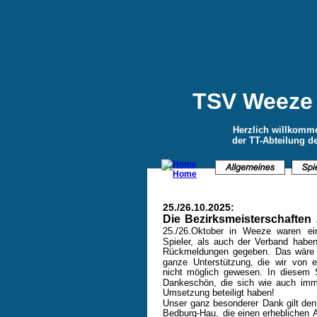
TSV Weeze 
Herzlich willkomme
der TT-Abteilung 
25./26.10.2025:
Die
Bezirksmeisterschaften
25./26.Oktober
in
Weeze
waren
ei
Spieler,
als
auch
der
Verband
habe
Rückmeldungen
gegeben.
Das
wäre
ganze
Unterstützung,
die
wir
von
nicht
möglich
gewesen.
In
diesem
Dankeschön,
die
sich
wie
auch
imm
Umsetzung beteiligt haben!     
Unser
ganz
besonderer
Dank
gilt
den
Bedburg-Hau,
die
einen
erheblichen 
A