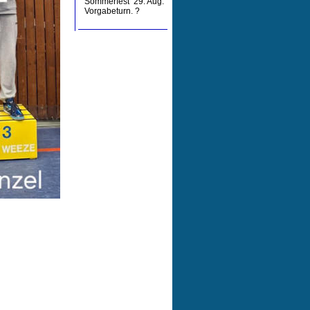
Sommerfest  29. Aug. 
Vorgabeturn. ?