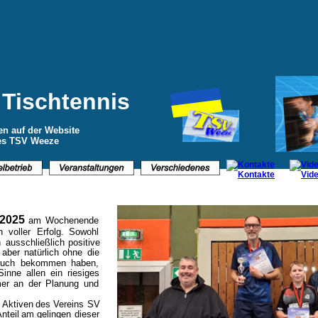
Tischtennis
n auf der Website 
des TSV Weeze
2025
am
Wochenende 
n
voller
Erfolg.
Sowohl 
n
ausschließlich
positive 
aber
natürlich
ohne
die 
euch
bekommen
haben, 
Sinne
allen
ein
riesiges 
er
an
der
Planung
und 
 
Aktiven
des
Vereins
SV 
nteil
am
gelingen
dieser 